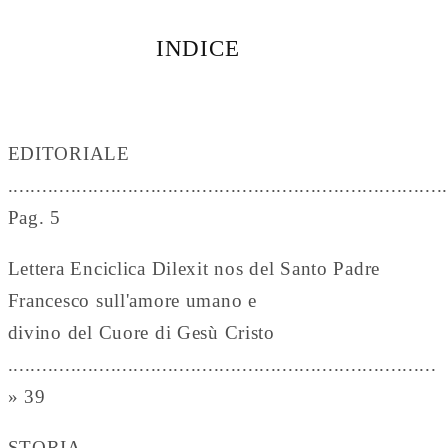
INDICE
EDITORIALE
............................................................................
Pag. 5
Lettera Enciclica Dilexit nos del Santo Padre
Francesco sull'amore umano e
divino del Cuore di Gesù Cristo
...........................................................................
» 39
STORIA