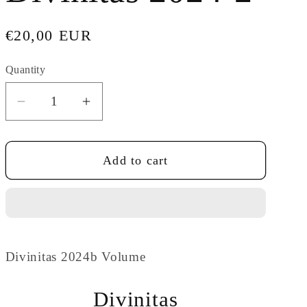
t
r
Regular
€20,00 EUR
y
price
Quantity
/
r
Decrease
Increase
quantity
quantity
e
for
for
g
Add to cart
Divinitas
Divinitas
2024-
2024-
i
2
2
o
n
Divinitas 2024b Volume
Divinitas