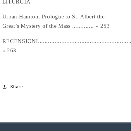
LITURGIA
Urban Hannon, Prologue to St. Albert the
Great’s Mystery of the Mass ............. » 253
RECENSIONI............................................................
» 263
Share