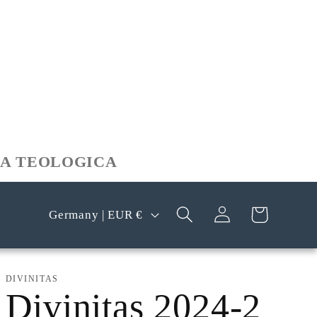
CA TEOLOGICA
Log
C
Cart
Germany | EUR €
in
o
u
DIVINITAS
n
Divinitas 2024-2