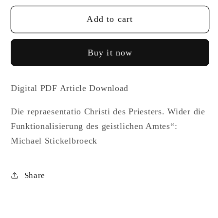
for
for
Add to cart
Die
Die
repraesentatio
repraesentatio
Christi
Christi
Buy it now
des
des
Priesters.
Priesters.
Wider
Wider
Digital PDF Article Download
die
die
Funktionalisierung
Funktionalisierung
Die repraesentatio Christi des Priesters. Wider die
des
des
Funktionalisierung des geistlichen Amtes“:
geistlichen
geistlichen
Michael Stickelbroeck
Amtes“:
Amtes“:
Michael
Michael
Stickelbroeck
Stickelbroeck
Share