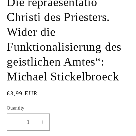
Die repraesentatio
Christi des Priesters.
Wider die
Funktionalisierung des
geistlichen Amtes“:
Michael Stickelbroeck
Regular
€3,99 EUR
price
Quantity
Decrease
Increase
quantity
quantity